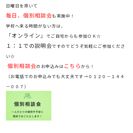
日曜日を除いて
毎日、個別相談会
も実施中！
学校へ来る時間がない方は、
「
オンライン
」
でご自宅からも参加ＯＫ☆
１：１での説明会
ですのでどうぞ気軽にご参加くださ
い☆
個別相談会
こちら
のお申込みは
から！
（お電話でのお申込みでも大丈夫です→０１２０－１４４
－００７）