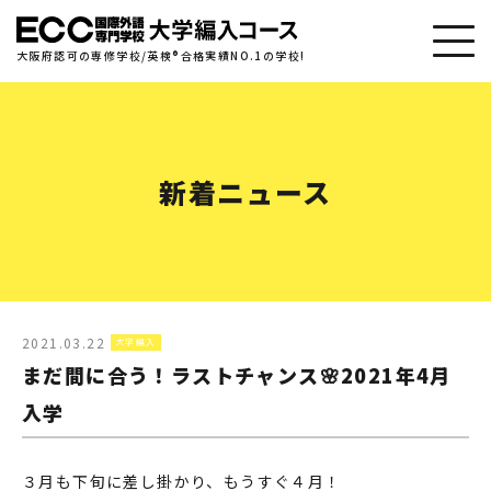
toggle
大阪府認可の専修学校/英検
®
合格実績NO.1の学校!
navig
新着ニュース
2021.03.22
大学編入
まだ間に合う！ラストチャンス🌸2021年4月
入学
３月も下旬に差し掛かり、もうすぐ４月！