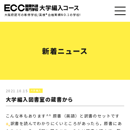
toggle
大阪府認可の専修学校/英検
®
合格実績NO.1の学校!
navig
新着ニュース
2021.10.15
大学編入
大学編入図書室の蔵書から
こんな本もあります^^ 原書（英語）と訳書のセットです
訳書を読んでわかりにくいところがあったら，原書にあ