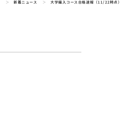
P
＞
新着ニュース
＞
大学編入コース合格速報（11/22時点）