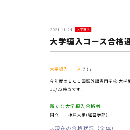
2021.11.24
大学編入
大学編入コース合格速
大学編入コース
です。
今年度のＥＣＣ国際外語専門学校 大学
11/22時点です。
新たな大学編入合格者
国立
神戸大学(経営学部
)
…………
現在の合格状況（全体）