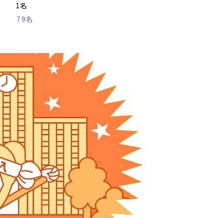
………
1名
…
…
…
79名